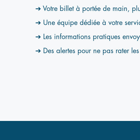
tre billet à portée de main, plus de per
ne équipe dédiée à votre servi
s informations pratiques envoyées direc
es alertes pour ne pas rater les nouv