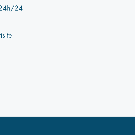
r 24h/24
site