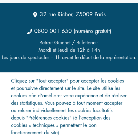
32 rue Richer, 75009 Paris
0800 001 650 (numéro gratuit)
Retrait Guichet / Billetterie :
Mardi et Jeudi de 12h à 14h
Les jours de spectacles – 1h avant le début de la représentation.
Cliquez sur "Tout accepter" pour accepter les cookies
et poursuivre directement sur le site. Le site utilise les
Menu
Programmation
cookies afin d'améliorer votre expérience et de réaliser
Préparez votre visite
Pied
des statistiques. Vous pouvez à tout moment accepter
Contact
de
Questions fréquentes
ou refuser individuellement les cookies facultatifs
page
Recevoir la newsletter
depuis "Préférences cookies" (à l’exception des
Règlement intérieur
cookies « techniques » permettent le bon
CGU
fonctionnement du site).
Conditions Générales de Vente