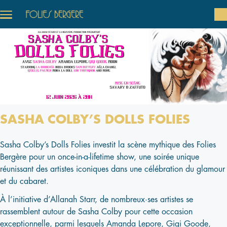
Aller au contenu principal
SASHA COLBY’S DOLLS FOLIES
Sasha Colby’s Dolls Folies investit la scène mythique des Folies
Bergère pour un once-in-a-lifetime show, une soirée unique
réunissant des artistes iconiques dans une célébration du glamour
et du cabaret.
À l’initiative d’Allanah Starr, de nombreux·ses artistes se
rassemblent autour de Sasha Colby pour cette occasion
exceptionnelle, parmi lesquels Amanda Lepore, Gigi Goode,